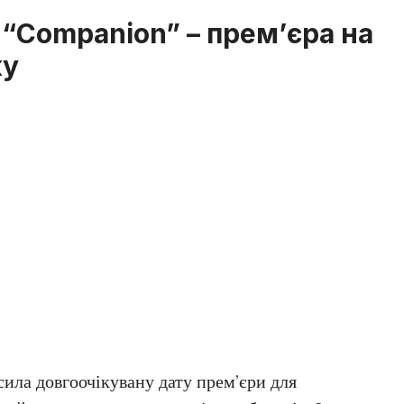
“Companion” – прем’єра на
ку
ила довгоочікувану дату прем’єри для