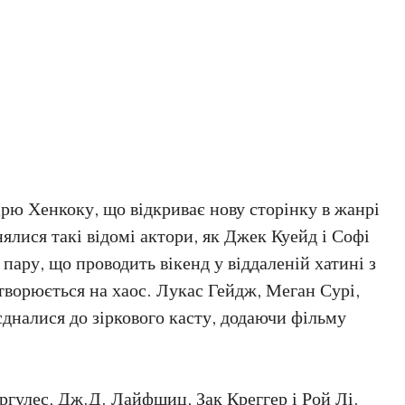
рю Хенкоку, що відкриває нову сторінку в жанрі
лися такі відомі актори, як Джек Куейд і Софі
 пару, що проводить вікенд у віддаленій хатині з
творюється на хаос. Лукас Гейдж, Меган Сурі,
єдналися до зіркового касту, додаючи фільму
гулес, Дж.Д. Лайфшиц, Зак Креггер і Рой Лі.