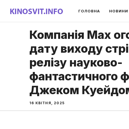
Перейти
ГОЛОВНА
НОВИНИ
до
вмісту
Компанія Max ог
дату виходу стр
релізу науково-
фантастичного ф
Джеком Куейдо
16 КВІТНЯ, 2025