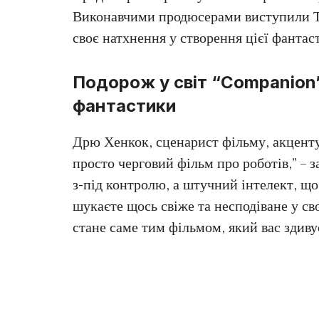
Виконавчими продюсерами виступили Тр
своє натхнення у створення цієї фантаст
Подорож у світ “Companion”
фантастики
Дрю Хенкок, сценарист фільму, акценту
просто черговий фільм про роботів,” – 
з-під контролю, а штучний інтелект, щ
шукаєте щось свіже та несподіване у с
стане саме тим фільмом, який вас здиву