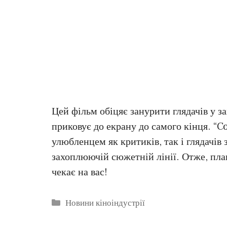
Цей фільм обіцяє занурити глядачів у з
приковує до екрану до самого кінця. “
улюбленцем як критиків, так і глядачів
захоплюючій сюжетній лінії. Отже, пла
чекає на вас!
Категорії
Новини кіноіндустрії