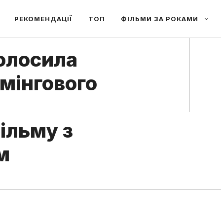
РЕКОМЕНДАЦІЇ
ТОП
ФІЛЬМИ ЗА РОКАМИ
олосила
імінгового
ільму з
м