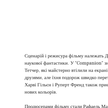
Сценарій і режисура фільму належать Д
наукової фантастики. У “Companion” зня
Тетчер, які майстерно втілили на екрані
друзями, але їхня подорож швидко пере
Харві Гільєн і Руперт Френд також при
нових кольорів.
Продюсерами фільму стали Рафаель Мар