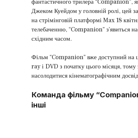
фантастичного трилера “Companion”, як
Джеком Куейдом у головній ролі, цей 
на стрімінговій платформі Max 18 квітн
телебаченню, “Companion” з’явиться на 
східним часом.
Фільм “Companion” вже доступний на ц
ray і DVD з початку цього місяця, тому
насолодитися кінематографічним досвід
Команда фільму “Companion
інші