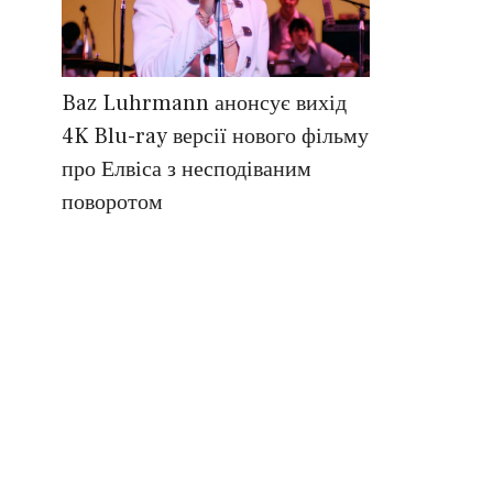
Baz Luhrmann анонсує вихід
4K Blu-ray версії нового фільму
про Елвіса з несподіваним
поворотом