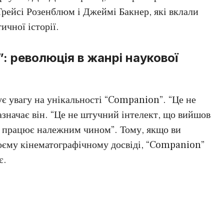
ейсі Розенблюм і Джеймі Бакнер, які вклали
ичної історії.
: революція в жанрі наукової
є увагу на унікальності “Companion”. “Це не
зазначає він. “Це не штучний інтелект, що вийшов
о працює належним чином”. Тому, якщо ви
воєму кінематографічному досвіді, “Companion”
є.