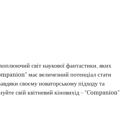
ахоплюючий світ наукової фантастики, яких
Companion” має величезний потенціал стати
 завдяки своєму новаторському підходу та
нуйте свій квітневий кіновихід – “Companion”