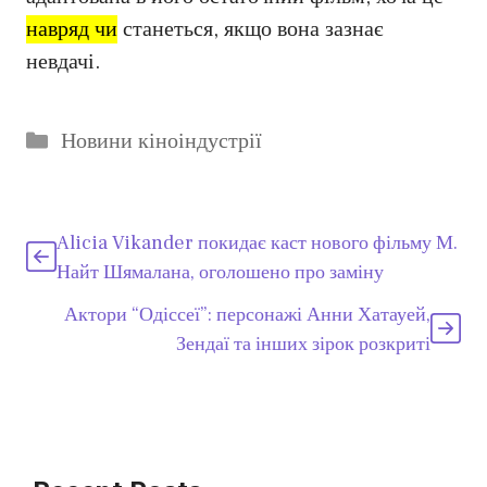
навряд чи
станеться, якщо вона зазнає
невдачі.
Категорії
Новини кіноіндустрії
Alicia Vikander покидає каст нового фільму М.
Найт Шямалана, оголошено про заміну
Актори “Одіссеї”: персонажі Анни Хатауей,
Зендаї та інших зірок розкриті