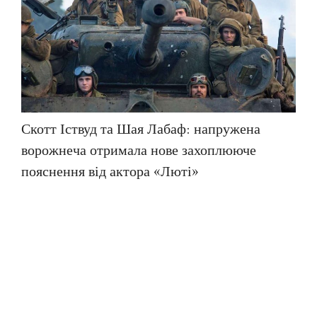
Скотт Іствуд та Шая Лабаф: напружена
ворожнеча отримала нове захоплююче
пояснення від актора «Люті»