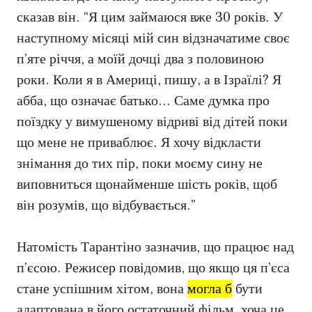
сказав він. “Я цим займаюся вже 30 років. У
наступному місяці мій син відзначатиме своє
п’яте річчя, а моїй дочці два з половиною
роки. Коли я в Америці, пишу, а в Ізраїлі? Я
абба, що означає батько… Саме думка про
поїздку у вимушеному відриві від дітей поки
що мене не приваблює. Я хочу відкласти
знімання до тих пір, поки моєму сину не
виповниться щонайменше шість років, щоб
він розумів, що відбувається.”
Натомість Тарантіно зазначив, що працює над
п’єсою. Режисер повідомив, що якщо ця п’єса
стане успішним хітом, вона
могла б
бути
адаптована в його остаточний фільм, хоча це