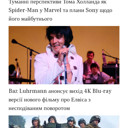
Туманні перспективи Тома Холланда як
Spider-Man у Marvel та плани Sony щодо
його майбутнього
Baz Luhrmann анонсує вихід 4K Blu-ray
версії нового фільму про Елвіса з
несподіваним поворотом