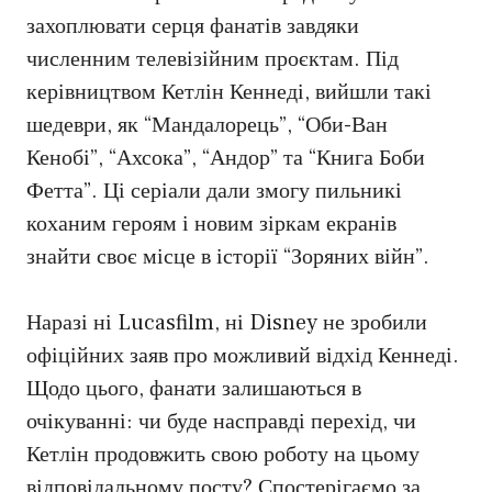
захоплювати серця фанатів завдяки
численним телевізійним проєктам. Під
керівництвом Кетлін Кеннеді, вийшли такі
шедеври, як “Мандалорець”, “Оби-Ван
Кенобі”, “Ахсока”, “Андор” та “Книга Боби
Фетта”. Ці серіали дали змогу пильникі
коханим героям і новим зіркам екранів
знайти своє місце в історії “Зоряних війн”.
Наразі ні Lucasfilm, ні Disney не зробили
офіційних заяв про можливий відхід Кеннеді.
Щодо цього, фанати залишаються в
очікуванні: чи буде насправді перехід, чи
Кетлін продовжить свою роботу на цьому
відповідальному посту? Спостерігаємо за