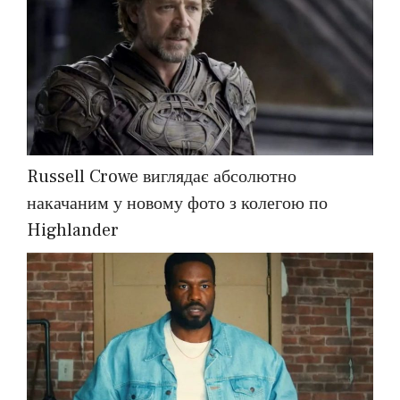
Russell Crowe виглядає абсолютно
накачаним у новому фото з колегою по
Highlander