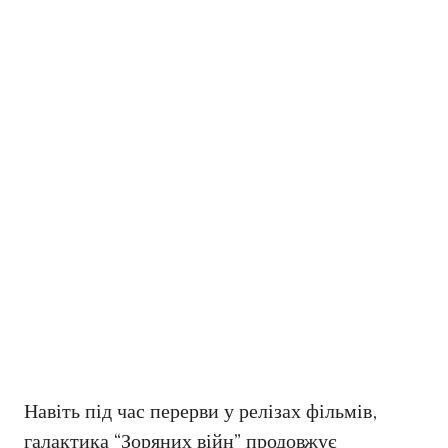
Навіть під час перерви у релізах фільмів,
галактика “Зоряних війн” продовжує