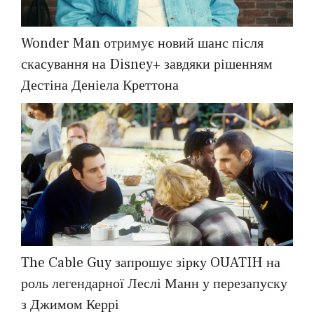
Wonder Man отримує новий шанс після
скасування на Disney+ завдяки рішенням
Дестіна Деніела Креттона
The Cable Guy запрошує зірку OUATIH на
роль легендарної Леслі Манн у перезапуску
з Джимом Керрі