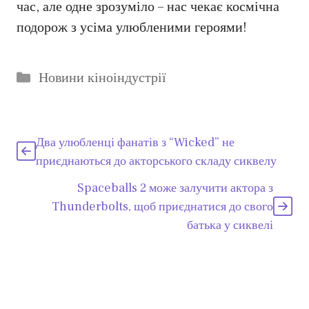
час, але одне зрозуміло – нас чекає космічна
подорож з усіма улюбленими героями!
Категорії
Новини кіноіндустрії
Два улюбленці фанатів з “Wicked” не
приєднаються до акторського складу сиквелу
Spaceballs 2 може залучити актора з
Thunderbolts, щоб приєднатися до свого
батька у сиквелі