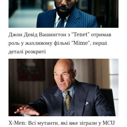
Джон Девід Вашингтон з “Tenet” отримав
роль у жахливому фільмі “Mime”, перші
деталі розкриті
X-Men: Всі мутанти, які вже зіграли у MCU