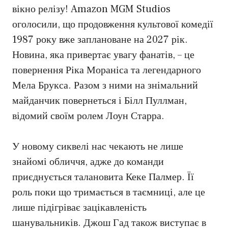
вікно релізу! Amazon MGM Studios
оголосили, що продовження культової комедії
1987 року вже заплановане на 2027 рік.
Новина, яка привертає увагу фанатів, – це
повернення Ріка Мораніса та легендарного
Мела Брукса. Разом з ними на знімальний
майданчик повернеться і Білл Пуллман,
відомий своїм ролем Лоун Старра.
У новому сиквелі нас чекають не лише
знайомі обличчя, адже до команди
приєднується талановита Кеке Палмер. Її
роль поки що тримається в таємниці, але це
лише підігріває зацікавленість
шанувальників. Джош Гад також виступає в