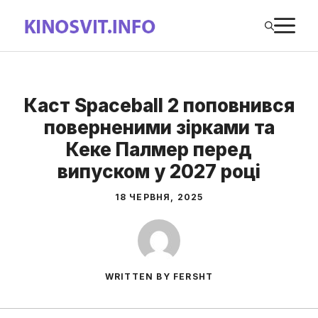
Перейти
М
до
вмісту
Каст Spaceball 2 поповнився
поверненими зірками та
Кеке Палмер перед
випуском у 2027 році
18 ЧЕРВНЯ, 2025
WRITTEN BY FERSHT