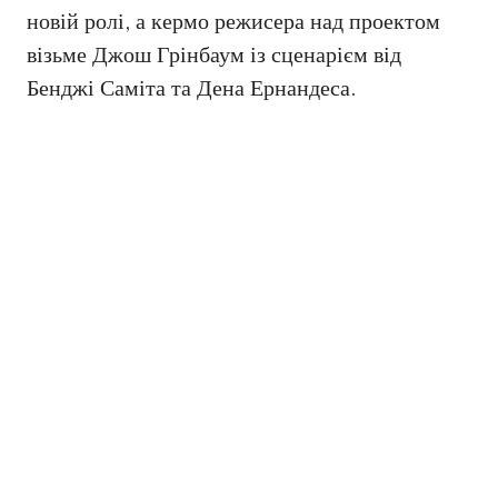
новій ролі, а кермо режисера над проектом
візьме Джош Грінбаум із сценарієм від
Бенджі Саміта та Дена Ернандеса.