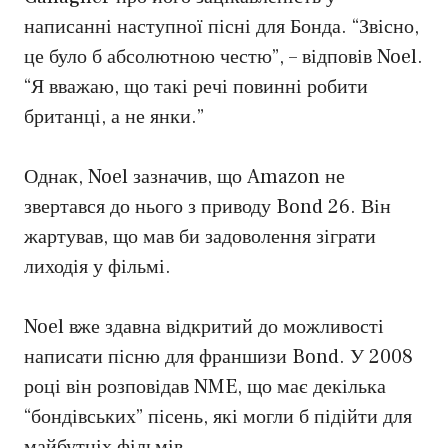
написанні наступної пісні для Бонда. “Звісно,
це було б абсолютною честю”, – відповів Noel.
“Я вважаю, що такі речі повинні робити
британці, а не янки.”
Однак, Noel зазначив, що Amazon не
звертався до нього з приводу Bond 26. Він
жартував, що мав би задоволення зіграти
лиходія у фільмі.
Noel вже здавна відкритий до можливості
написати пісню для франшизи Bond. У 2008
році він розповідав NME, що має декілька
“бондівських” пісень, які могли б підійти для
майбутніх фільмів.