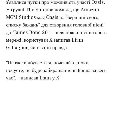
з’явилися чутки про можливість участі Oasis.
У грудні The Sun повідомила, що Amazon
MGM Studios має Oasis на “вершині свого
списку бажань” для створення головної пісні
до “James Bond 26”. Після появи цієї історії в
мережі, користувач X запитав Liam
Gallagher, чи є в ній правда.
“Це вже відбувається, почекайте, поки
почуєте, це буде найкраща пісня Бонда за весь
час”, – написав Liam у X.