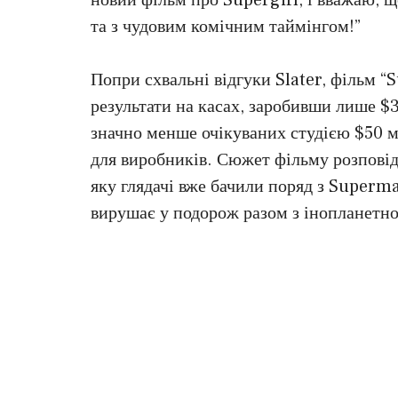
та з чудовим комічним таймінгом!”
Попри схвальні відгуки Slater, фільм “S
результати на касах, заробивши лише $
значно менше очікуваних студією $50 м
для виробників. Сюжет фільму розповід
яку глядачі вже бачили поряд з Superm
вирушає у подорож разом з інопланетно