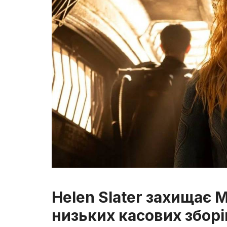
Helen Slater захищає Mi
низьких касових зборі