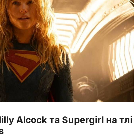
lly Alcock та Supergirl на тлі
в