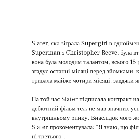
Slater, яка зіграла Supergirl в однойме
Superman з Christopher Reeve, була вті
вона була молодим талантом, всього 18 
згадує останні місяці перед зйомками, 
тривала майже чотири місяці, завдяки я
На той час Slater підписала контракт на
дебютний фільм теж не мав значних усп
внутрішньому ринку. Внаслідок чого жо
Slater прокоментувала: “Я знаю, що філ
ні третього”.