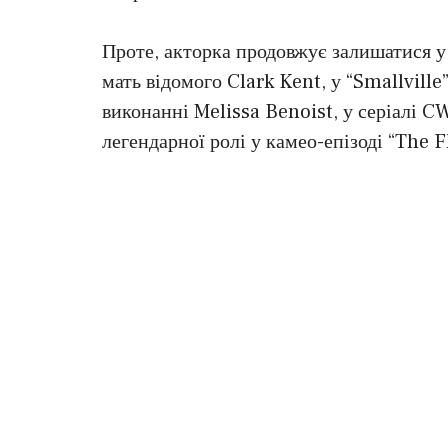
Проте, акторка продовжує залишатися у 
мать відомого Clark Kent, у “Smallville
виконанні Melissa Benoist, у серіалі C
легендарної ролі у камео-епізоді “The F