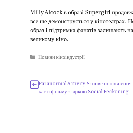
Milly Alcock в образі Supergirl продовж
все ще демонструється у кінотеатрах. Н
образ і підтримка фанатів залишають н
великому кіно.
Категорії
Новини кіноіндустрії
Paranormal Activity 8: нове поповнення 
касті фільму з зіркою Social Reckoning