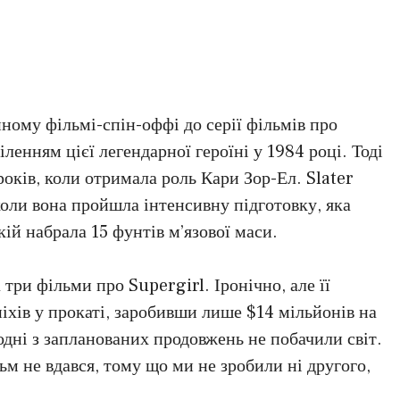
нному фільмі-спін-оффі до серії фільмів про
ленням цієї легендарної героїні у 1984 році. Тоді
років, коли отримала роль Кари Зор-Ел. Slater
коли вона пройшла інтенсивну підготовку, яка
кій набрала 15 фунтів м’язової маси.
 три фільми про Supergirl. Іронічно, але її
іхів у прокаті, заробивши лише $14 мільйонів на
дні з запланованих продовжень не побачили світ.
ьм не вдався, тому що ми не зробили ні другого,