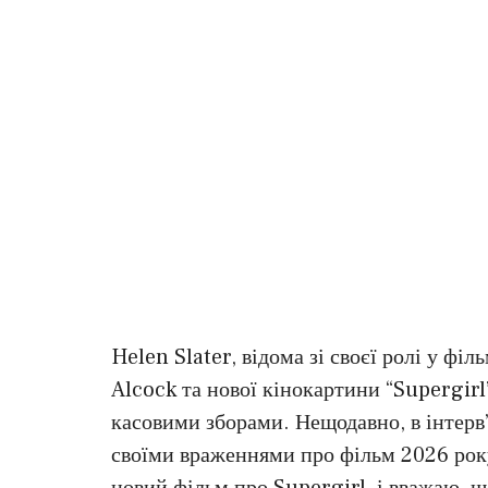
Helen Slater, відома зі своєї ролі у фі
Alcock та нової кінокартини “Supergirl”
касовими зборами. Нещодавно, в інтерв
своїми враженнями про фільм 2026 рок
новий фільм про Supergirl, і вважаю, щ