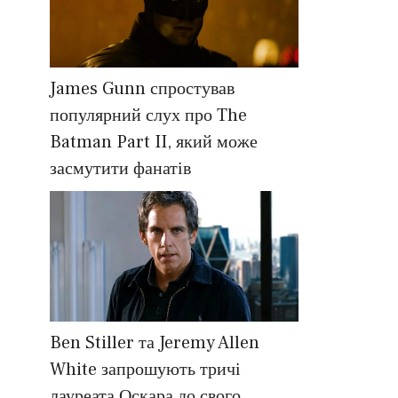
James Gunn спростував
популярний слух про The
Batman Part II, який може
засмутити фанатів
Ben Stiller та Jeremy Allen
White запрошують тричі
лауреата Оскара до свого