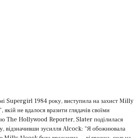
льмі Supergirl 1984 року, виступила на захист Milly
, якій не вдалося вразити глядачів своїми
’ю The Hollywood Reporter, Slater поділилася
у, відзначивши зусилля Alcock: “Я обожнювала
о Milly Alcock була вражаюча — відважна, сильна