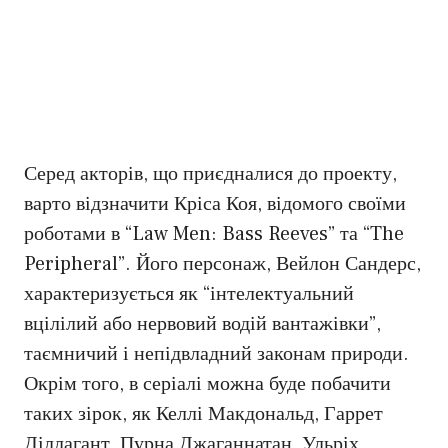
Серед акторів, що приєдналися до проекту,
варто відзначити Кріса Коя, відомого своїми
роботами в “Law Men: Bass Reeves” та “The
Peripheral”. Його персонаж, Вейлон Сандерс,
характеризується як “інтелектуальний
вцілілий або нервовий водій вантажівки”,
таємничий і непідвладний законам природи.
Окрім того, в серіалі можна буде побачити
таких зірок, як Келлі Макдональд, Гаррет
Діллагант, Пурна Джаганнатан, Ульріх