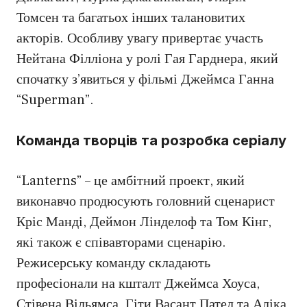
Томсен та багатьох інших талановитих
акторів. Особливу увагу привертає участь
Нейтана Філліона у ролі Гая Гарднера, який
спочатку з’явиться у фільмі Джеймса Ганна
“Superman”.
Команда творців та розробка серіалу
“Lanterns” – це амбітний проект, який
виконавчо продюсують головний сценарист
Кріс Манді, Деймон Лінделоф та Том Кінг,
які також є співавторами сценарію.
Режисерську команду складають
професіонали на кшталт Джеймса Хоуса,
Стівена Вільямса, Гіти Васант Пател та Аліка