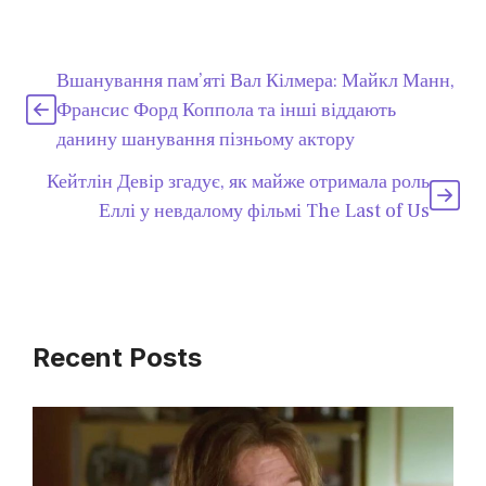
Вшанування пам’яті Вал Кілмера: Майкл Манн,
Франсис Форд Коппола та інші віддають
данину шанування пізньому актору
Кейтлін Девір згадує, як майже отримала роль
Еллі у невдалому фільмі The Last of Us
Recent Posts