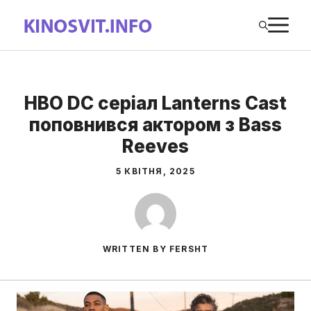
Перейти
М
до
вмісту
HBO DC серіал Lanterns Cast
поповнився актором з Bass
Reeves
5 КВІТНЯ, 2025
WRITTEN BY FERSHT