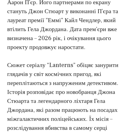
Аарон П’єр. Його партнерами по екрану
стануть Джон Стюарт у виконанні П’єра та
лауреат премії “Еммі” Кайл Чендлер, який
втілить Гела Джордана. Дата прем’єри вже
визначена – 2026 рік, і очікування цього
проекту продовжує наростати.
Сюжет серіалу “Lanterns” обіцяє занурити
глядачів у світ космічних пригод, які
переплітаються з напруженим детективом.
Історія розповідає про новобранця Джона
Стюарта та легендарного ліхтаря Гела
Джордана, які разом працюють на посадах
міжгалактичних поліцейських. Їх місія –
розслідування вбивства в самому серці