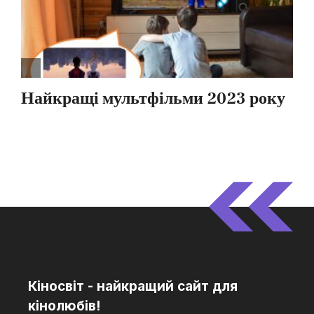
Кіносвіт - найкращий сайт для
кінолюбів!