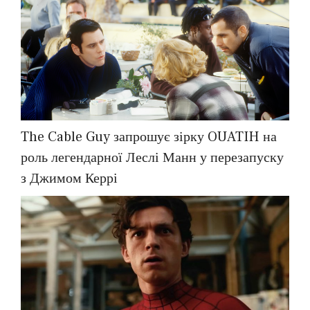
The Cable Guy запрошує зірку OUATIH на
роль легендарної Леслі Манн у перезапуску
з Джимом Керрі