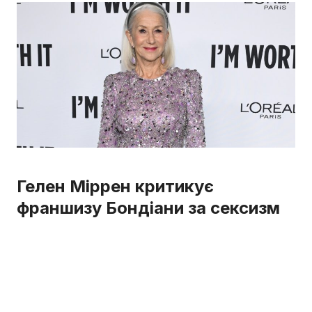
Гелен Міррен критикує
франшизу Бондіани за сексизм