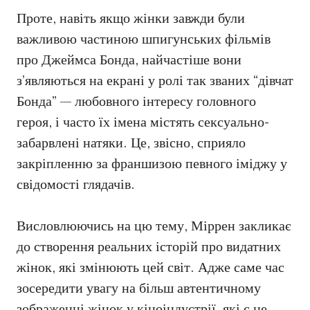
Проте, навіть якщо жінки завжди були
важливою частиною шпигунських фільмів
про Джеймса Бонда, найчастіше вони
з’являються на екрані у ролі так званих “дівчат
Бонда” — любовного інтересу головного
героя, і часто їх імена містять сексуально-
забарвлені натяки. Це, звісно, сприяло
закріпленню за франшизою певного іміджу у
свідомості глядачів.
Висловлюючись на цю тему, Міррен закликає
до створення реальних історій про видатних
жінок, які змінюють цей світ. Адже саме час
зосередити увагу на більш автентичному
зображенні жінок у кіноіндустрії, які є не