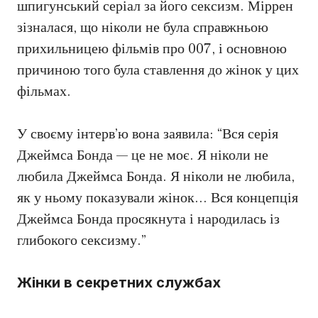
шпигунський серіал за його сексизм. Міррен
зізналася, що ніколи не була справжньою
прихильницею фільмів про 007, і основною
причиною того була ставлення до жінок у цих
фільмах.
У своєму інтерв’ю вона заявила: “Вся серія
Джеймса Бонда — це не моє. Я ніколи не
любила Джеймса Бонда. Я ніколи не любила,
як у ньому показували жінок… Вся концепція
Джеймса Бонда просякнута і народилась із
глибокого сексизму.”
Жінки в секретних службах