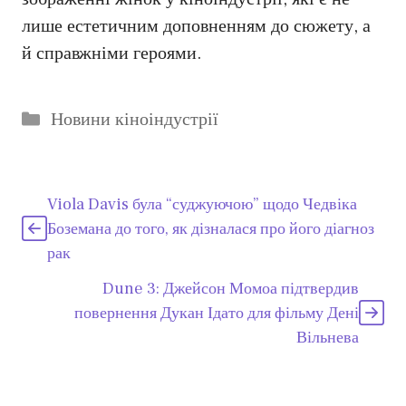
лише естетичним доповненням до сюжету, а
й справжніми героями.
Категорії
Новини кіноіндустрії
Viola Davis була “суджуючою” щодо Чедвіка
Боземана до того, як дізналася про його діагноз
рак
Dune 3: Джейсон Момоа підтвердив
повернення Дукан Ідато для фільму Дені
Вільнева