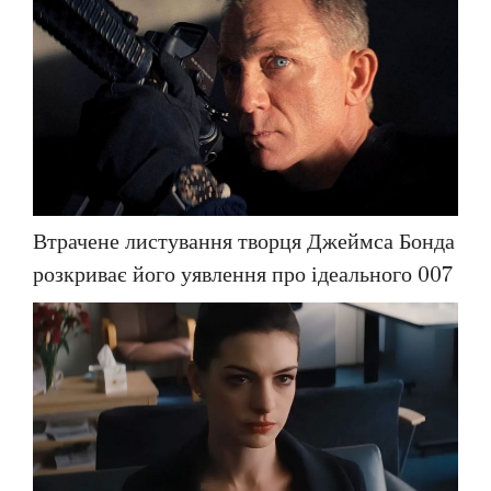
Втрачене листування творця Джеймса Бонда
розкриває його уявлення про ідеального 007