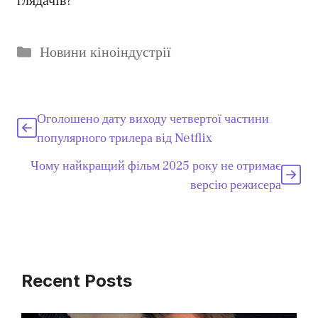
глядачів?
Категорії
Новини кіноіндустрії
Оголошено дату виходу четвертої частини
популярного трилера від Netflix
Чому найкращий фільм 2025 року не отримає
версію режисера
Recent Posts