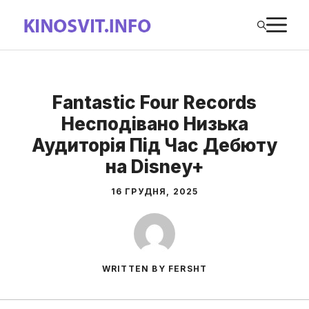
Перейти
М
до
вмісту
Fantastic Four Records
Несподівано Низька
Аудиторія Під Час Дебюту
на Disney+
16 ГРУДНЯ, 2025
WRITTEN BY FERSHT