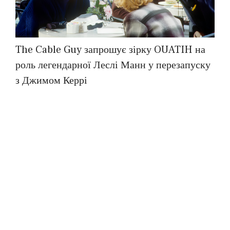
The Cable Guy запрошує зірку OUATIH на
роль легендарної Леслі Манн у перезапуску
з Джимом Керрі