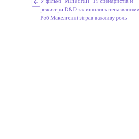
У фільмі “Minecraft” 19 сценаристів й
режисери D&D залишились неназваними
Роб Макелгенні зіграв важливу роль