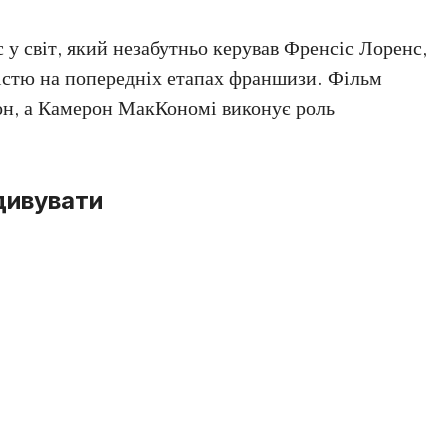
 у світ, який незабутньо керував Френсіс Лоренс,
стю на попередніх етапах франшизи. Фільм
он, а Камерон МакКономі виконує роль
дивувати