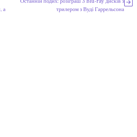
Останній подих: розіграш 3 Blu-ray дисків з
, а
трилером з Вуді Гаррельсона