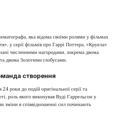
ематографа, яка відома своїми ролями у фільмах
ття», у серії фільмів про Гаррі Поттера, «Круела»
изнані численними нагородами, зокрема двома
та двома Золотими глобусами.
оманда створення
 24 роки до подій оригінальної серії та
ті, роль якого виконував Вуді Гаррельсон у
ли зміни в співвідношенні сил починають