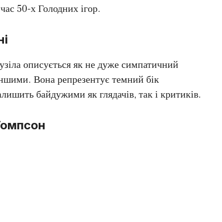
час 50-х Голодних ігор.
ні
рузіла описується як не дуже симпатичний
іншими. Вона репрезентує темний бік
залишить байдужими як глядачів, так і критиків.
Томпсон