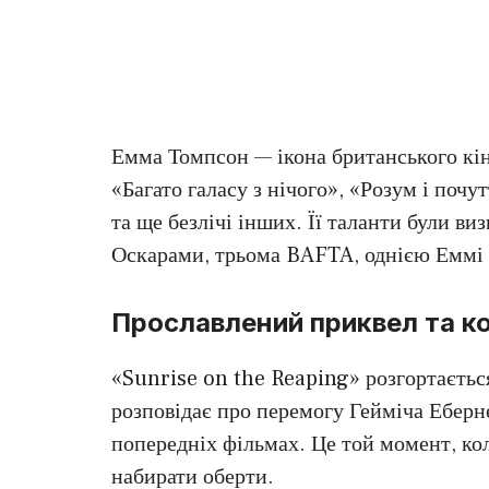
Емма Томпсон — ікона британського кін
«Багато галасу з нічого», «Розум і почу
та ще безлічі інших. Її таланти були в
Оскарами, трьома BAFTA, однією Еммі 
Прославлений приквел та к
«Sunrise on the Reaping» розгортається
розповідає про перемогу Гейміча Еберне
попередніх фільмах. Це той момент, ко
набирати оберти.