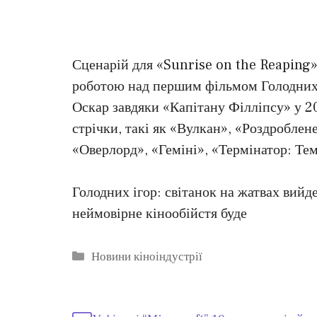
Сценарій для «Sunrise on the Reaping»
роботою над першим фільмом Голодних 
Оскар завдяки «Капітану Філліпсу» у 2
стрічки, такі як «Вулкан», «Роздроблен
«Оверлорд», «Геміні», «Термінатор: Тем
Голодних ігор: світанок на жатвах вий
неймовірне кінообійстя буде
Категорії
Новини кіноіндустрії