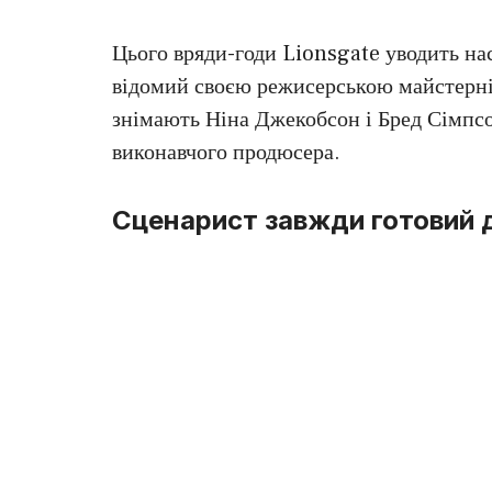
Цього вряди-годи Lionsgate уводить нас
відомий своєю режисерською майстерні
знімають Ніна Джекобсон і Бред Сімпс
виконавчого продюсера.
Сценарист завжди готовий 