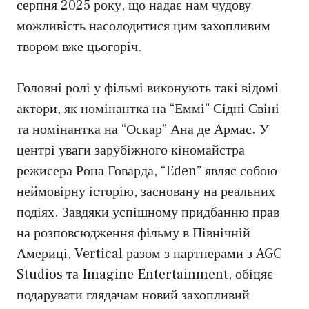
серпня 2025 року, що надає нам чудову
можливість насолодитися цим захопливим
твором вже цьогоріч.
Головні ролі у фільмі виконують такі відомі
актори, як номінантка на “Еммі” Сідні Свіні
та номінантка на “Оскар” Ана де Армас. У
центрі уваги зарубіжного кіномайстра
режисера Рона Говарда, “Eden” являє собою
неймовірну історію, засновану на реальних
подіях. Завдяки успішному придбанню прав
на розповсюдження фільму в Північній
Америці, Vertical разом з партнерами з AGC
Studios та Imagine Entertainment, обіцяє
подарувати глядачам новий захопливий