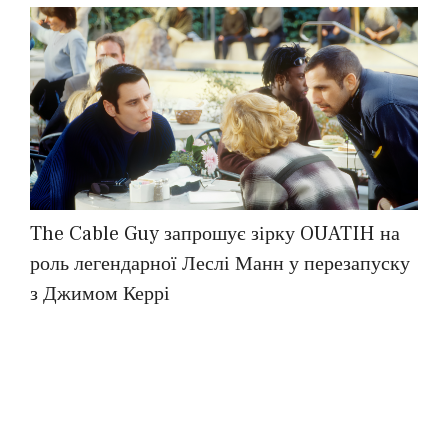
The Cable Guy запрошує зірку OUATIH на
роль легендарної Леслі Манн у перезапуску
з Джимом Керрі