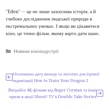
“Eden” — це не лише захоплива історія, а й
глибоке дослідження людської природи в
екстремальних умовах. І якщо ви цікавитеся
кіно, це точно фільм, якому варто дати шанс.
Категорії
Новини кіноіндустрії
Оголошено дату виходу та логотип для ігрової
екранізації How to Train Your Dragon 2
Виграйте 4K-фільми від Roger Corman та інші
призи в акції Shout! TV’s Double Take Series