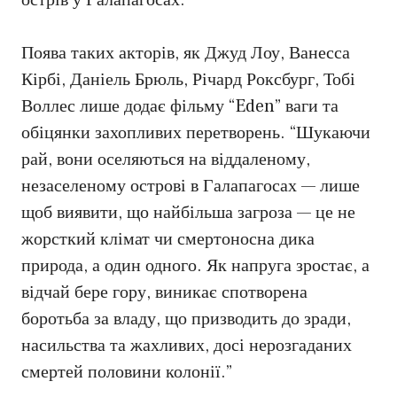
острів у Галапагосах.
Поява таких акторів, як Джуд Лоу, Ванесса
Кірбі, Даніель Брюль, Річард Роксбург, Тобі
Воллес лише додає фільму “Eden” ваги та
обіцянки захопливих перетворень. “Шукаючи
рай, вони оселяються на віддаленому,
незаселеному острові в Галапагосах — лише
щоб виявити, що найбільша загроза — це не
жорсткий клімат чи смертоносна дика
природа, а один одного. Як напруга зростає, а
відчай бере гору, виникає спотворена
боротьба за владу, що призводить до зради,
насильства та жахливих, досі нерозгаданих
смертей половини колонії.”