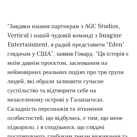
“Завдяки нашим партнерам з AGC Studios,
Vertical і нашій чудовій команді з Imagine
Entertainment, я радий представити “Eden”
глядачам у США”, заявив Говард. “Ця історія є
моїм давнім проєктом, заснованим на
неймовірних реальних подіях про три групи
людей, які обрали залишити сучасне
суспільство та відтворити себе на
незаселеному острові у Галапагосах.
Складність персонажів та зіткнення
особистостей, що відбулись, є тим, що мене
підкорило, і я сподіваюся, що глядачі
поспівчувають глибоким темам виживання та