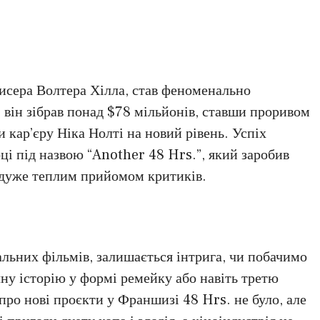
жисера Волтера Хілла, став феноменально
 він зібрав понад $78 мільйонів, ставши проривом
и кар’єру Ніка Нолті на новий рівень. Успіх
ці під назвою “Another 48 Hrs.”, який заробив
не дуже теплим прийомом критиків.
льних фільмів, залишається інтрига, чи побачимо
ну історію у формі ремейку або навіть третю
про нові проєкти у Франшизі 48 Hrs. не було, але