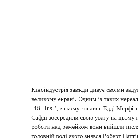
Кіноіндустрія завжди дивує своїми заду
великому екрані. Одним із таких нереа
“48 Hrs.”, в якому знялися Едді Мерфі 
Сафді зосередили свою увагу на цьому п
роботи над ремейком вони вийшли після
головній ролі якого знявся Роберт Патті