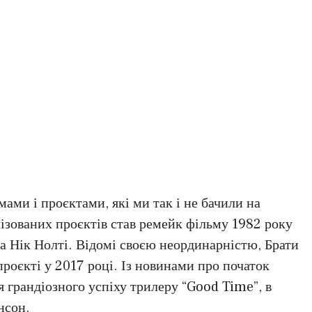
мами і проєктами, які ми так і не бачили на
лізованих проєктів став ремейк фільму 1982 року
та Нік Нолті. Відомі своєю неординарністю, Брати
роєкті у 2017 році. Із новинами про початок
 грандіозного успіху трилеру “Good Time”, в
нсон.