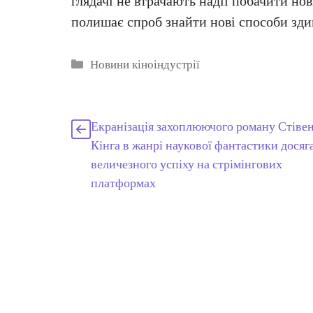
глядачі не втрачають надії побачити нові
полишає спроб знайти нові способи зди
Категорії
Новини кіноіндустрії
Екранізація захоплюючого роману Стіве
Кінга в жанрі наукової фантастики досяг
величезного успіху на стрімінгових
платформах