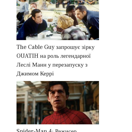
The Cable Guy запрошує зірку
OUATIH на роль легендарної
Леслі Манн у перезапуску з
Джимом Керрі
Spider-Man 4: Режисер