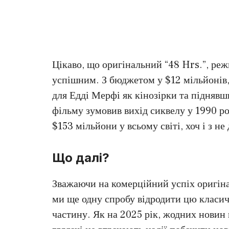
Цікаво, що оригінальний “48 Hrs.”, ре
успішним. З бюджетом у $12 мільйонів,
для Едді Мерфі як кінозірки та піднявш
фільму зумовив вихід сиквелу у 1990 ро
$153 мільйони у всьому світі, хоч і з 
Що далі?
Зважаючи на комерційний успіх оригіна
ми ще одну спробу відродити цю класич
частину. Як на 2025 рік, жодних новин 