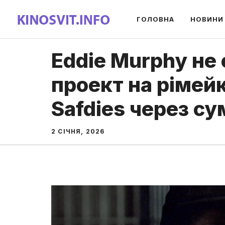
Перейти
ГОЛОВНА
НОВИНИ
до
вмісту
Eddie Murphy не
проект на рімейк
Safdies через с
2 СІЧНЯ, 2026