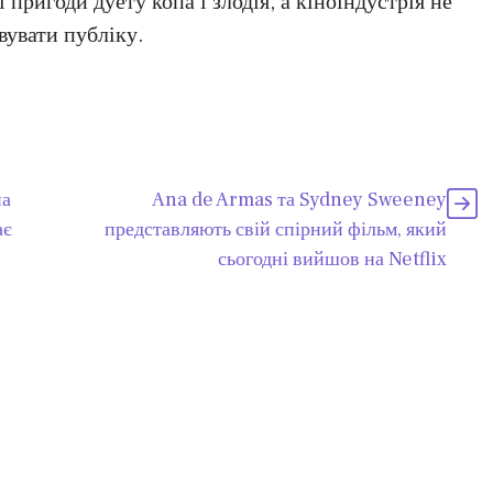
 пригоди дуету копа і злодія, а кіноіндустрія не
вувати публіку.
на
Ana de Armas та Sydney Sweeney
ає
представляють свій спірний фільм, який
сьогодні вийшов на Netflix