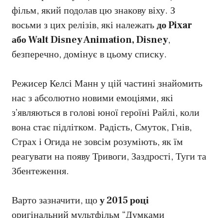
фільм, який подолав цю знакову віху. З
восьми з цих релізів, які належать
до Pixar
або Walt Disney Animation, Disney
,
безперечно, домінує в цьому списку.
Режисер Келсі Манн у цій частині знайомить
нас з абсолютно новими емоціями, які
з’являються в голові юної героїні Райлі, коли
вона стає підлітком. Радість, Смуток, Гнів,
Страх і Огида не зовсім розуміють, як їм
реагувати на появу Тривоги, Заздрості, Туги та
Збентеження.
Варто зазначити, що
у 2015 році
оригінальний мультфільм “Думками