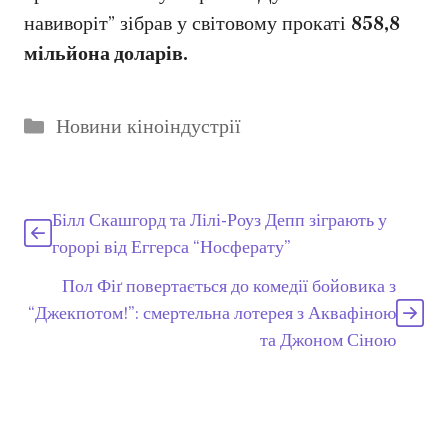
навиворіт” зібрав у світовому прокаті
858,8
мільйона доларів.
Категорії
Новини кіноіндустрії
Білл Скашгорд та Лілі-Роуз Депп зіграють у
горорі від Еггерса “Носферату”
Пол Фіґ повертається до комедії бойовика з
“Джекпотом!”: смертельна лотерея з Аквафіною
та Джоном Сіною