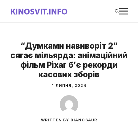
Перейти
М
до
вмісту
“Думками навиворіт 2”
сягає мільярда: анімаційний
фільм Pixar б’є рекорди
касових зборів
1 ЛИПНЯ, 2024
WRITTEN BY DIANOSAUR