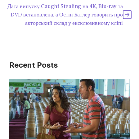
Дата випуску Caught Stealing на 4K, Blu-ray та
DVD встановлена, а Остін Батлер говорить про
акторський склад у ексклюзивному кліпі
Recent Posts