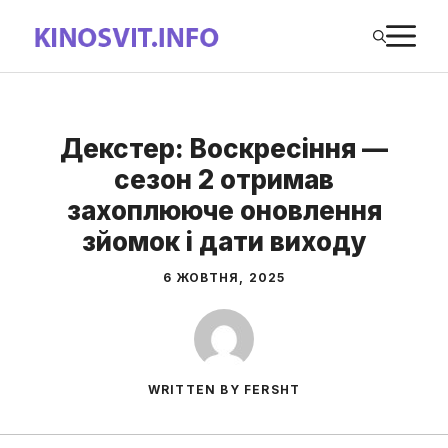
Перейти
М
до
вмісту
Декстер: Воскресіння —
сезон 2 отримав
захоплююче оновлення
зйомок і дати виходу
6 ЖОВТНЯ, 2025
WRITTEN BY FERSHT