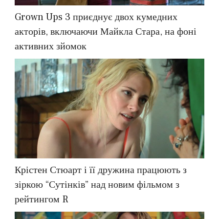
Grown Ups 3 приєднує двох кумедних
акторів, включаючи Майкла Стара, на фоні
активних зйомок
Крістен Стюарт і її дружина працюють з
зіркою “Сутінків” над новим фільмом з
рейтингом R