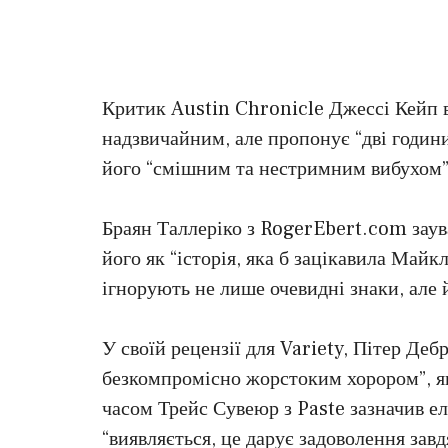
Критик Austin Chronicle Джессі Кейп 
надзвичайним, але пропонує “дві години
його “смішним та нестримним вибухом”
Браян Таллеріко з RogerEbert.com заув
його як “історія, яка б зацікавила Майк
ігнорують не лише очевидні знаки, але й
У своїй рецензії для Variety, Пітер Де
безкомпромісно жорстоким хорором”, як
часом Трейс Сувеюр з Paste зазначив е
“виявляється, це дарує задоволення зав