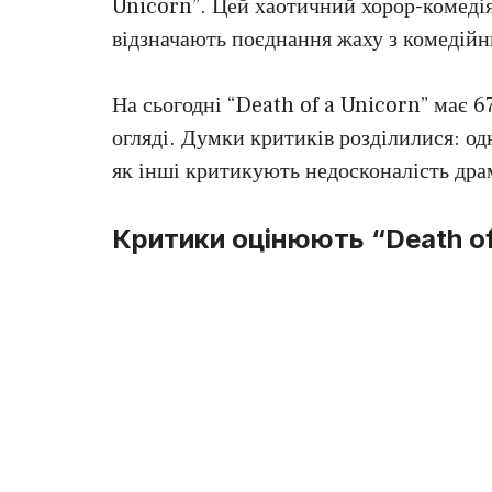
Unicorn”. Цей хаотичний хорор-комедія 
відзначають поєднання жаху з комедій
На сьогодні “Death of a Unicorn” має 
огляді. Думки критиків розділилися: од
як інші критикують недосконалість драм
Критики оцінюють “Death of