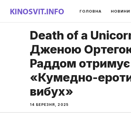
Перейти
ГОЛОВНА
НОВИНИ
до
вмісту
Death of a Unicor
Дженою Ортегою
Раддом отримує
«Кумедно-ерот
вибух»
14 БЕРЕЗНЯ, 2025