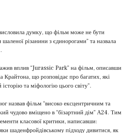
висловила думку, що фільм може не бути
 шаленої різанини з єдинорогами” та назвала
.
ажив вплив “Jurassic Park” на фільм, описавши
ла Крайтона, що розповідає про багатих, які
 історію та міфологію цього світу”.
брюг назвав фільм “високо ексцентричним та
ий чудово вміщено в “бізартний дім” A24. Тим
лементи класової критики, написавши:
дяки шаденфройдівському підходу дивитися, як