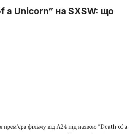
f a Unicorn” на SXSW: що
 прем’єра фільму від A24 під назвою “Death of a