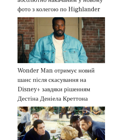
абсолютно накачаним у новому
фото з колегою по Highlander
Wonder Man отримує новий
шанс після скасування на
Disney+ завдяки рішенням
Дестіна Деніела Креттона