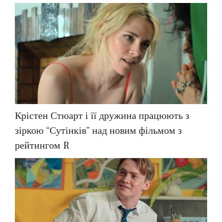
Крістен Стюарт і її дружина працюють з
зіркою “Сутінків” над новим фільмом з
рейтингом R