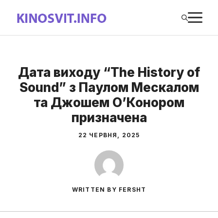
Перейти
М
до
вмісту
Дата виходу “The History of
Sound” з Паулом Мескалом
та Джошем О’Конором
призначена
22 ЧЕРВНЯ, 2025
WRITTEN BY FERSHT