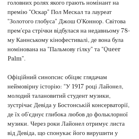
головних ролях якого грають номінант на
премію “Оскар” Пол Мескал та лауреат
“Золотого глобуса” Джош О’Коннор. Світова
прем’єра стрічки відбулася на недавньому 78-
му Каннському кінофестивалі, де вона була
номінована на “Пальмову гілку” та “Queer
Palm”.
Офіційний синопсис обіцяє глядачам
неймовірну історію: “У 1917 році Лайонел,
молодий талановитий студент музики,
зустрічає Девіда у Бостонській консерваторії,
де їх об’єднує глибока любов до фольклорної
музики. Через роки Лайонел отримує листа
від Девіда, що спонукає його вирушити у