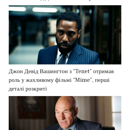
Джон Девід Вашингтон з “Tenet” отримав
роль у жахливому фільмі “Mime”, перші
деталі розкриті