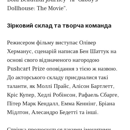
Dollhouse: The Movie”.
Зірковий склад та творча команда
Режисером фільму виступає Олівер
Херманус, сценарій написав Бен Шаттук на
основі свого відзначеного нагородою
Pushcart Prize оповідання з тією ж назвою.
До акторського складу приєдналися такі
таланти, як Моллі Прайс, Алісон Бартлетт,
Кріс Купер, Хедлі Робінсон, Рафаель Сбарге,
Пітер Марк Кендалл, Емма Кеннінг, Бріана
Мідлтон, Алесандро Бедетті та інші.
Стрічка продюсується такими іменитими