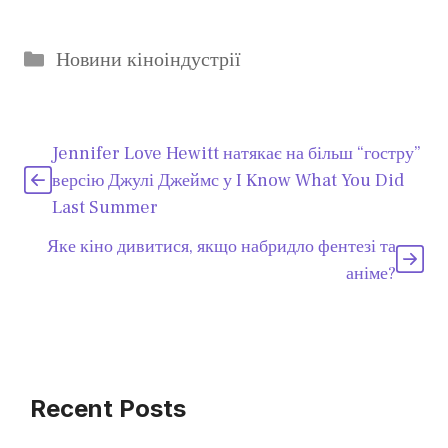
Категорії
Новини кіноіндустрії
Jennifer Love Hewitt натякає на більш “гостру”
версію Джулі Джеймс у I Know What You Did
Last Summer
Яке кіно дивитися, якщо набридло фентезі та
аніме?
Recent Posts