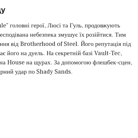
ду
e” головні герої, Люсі та Гуль, продовжують
сподівана небезпека змушує їх розійтися. Тим
ня від Brotherhood of Steel. Його репутація під
є його на дуель. На секретній базі Vault-Tec,
ана House на щурах. За допомогою флешбек-сцен,
ерний удар по Shady Sands.