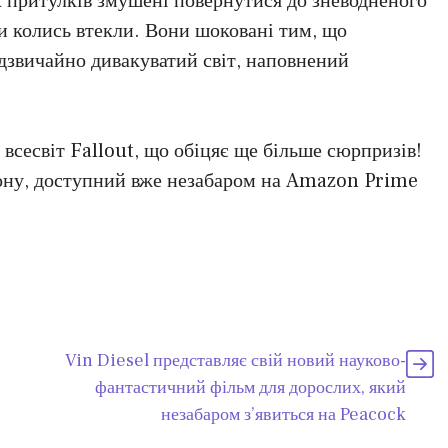
 притулків змушені повернутися до зневодненого
ки колись втекли. Вони шоковані тим, що
дзвичайно дивакуватий світ, наповнений
всесвіт Fallout, що обіцяє ще більше сюрпризів!
зону, доступний вже незабаром на Amazon Prime
Vin Diesel представляє свій новий науково-
фантастичний фільм для дорослих, який
незабаром з’явиться на Peacock