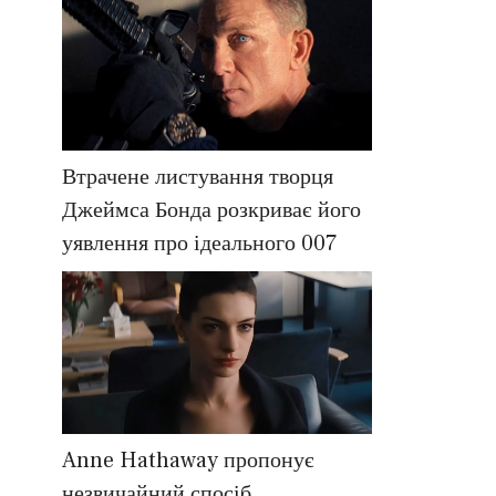
Втрачене листування творця
Джеймса Бонда розкриває його
уявлення про ідеального 007
Anne Hathaway пропонує
незвичайний спосіб