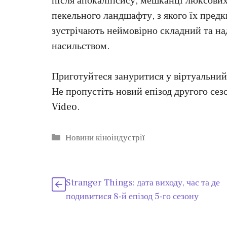
після апокаліпсису, мешканці люксових
пекельного ландшафту, з якого їх пред
зустрічають неймовірно складний та на
насильством.
Приготуйтеся зануритися у віртуальний 
Не пропустіть новий епізод другого се
Video.
Категорії
Новини кіноіндустрії
Stranger Things: дата виходу, час та де
подивитися 8-й епізод 5-го сезону