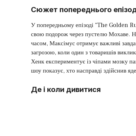
Сюжет попереднього епізо
У попередньому епізоді “The Golden Rul
свою подорож через пустелю Мохаве. Не
часом, Максімус отримує важливі завдан
загрозою, коли один з товаришів виклика
Хенк експериментує із чіпами мозку п
шоу показує, хто насправді здійснив яд
Де і коли дивитися