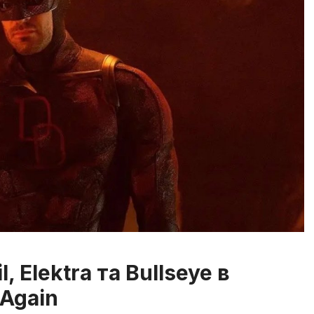
 Elektra та Bullseye в
 Again