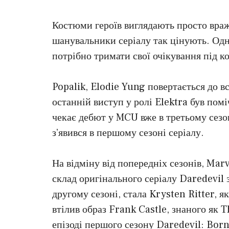
Костюми героїв виглядають просто вра
шанувальники серіалу так цінують. Одн
потрібно тримати свої очікування під к
Popalik, Elodie Yung повертається до вс
останній виступ у ролі Elektra був поміч
чекає дебют у MCU вже в третьому сезон
з’явився в першому сезоні серіалу.
На відміну від попередніх сезонів, Ma
склад оригінального серіалу Daredevil з
другому сезоні, стала Krysten Ritter, я
втілив образ Frank Castle, знаного як 
епізоді першого сезону Daredevil: Born