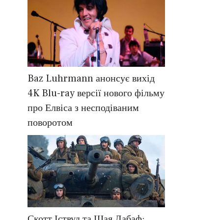
Baz Luhrmann анонсує вихід
4K Blu-ray версії нового фільму
про Елвіса з несподіваним
поворотом
Скотт Іствуд та Шая Лабаф: