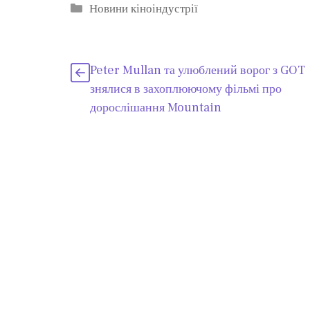
Категорії
Новини кіноіндустрії
Peter Mullan та улюблений ворог з GOT
знялися в захоплюючому фільмі про
дорослішання Mountain