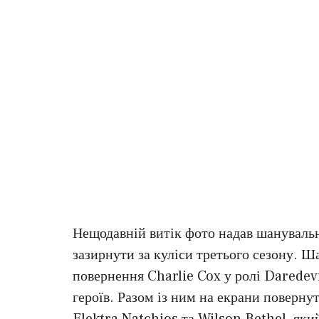
Нещодавній витік фото надав шануваль
зазирнути за куліси третього сезону. Ш
повернення Charlie Cox у ролі Daredev
героїв. Разом із ним на екрани повернут
Elektra Natchios та Wilson Bethel, який