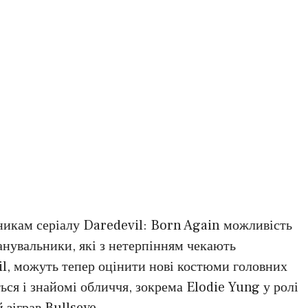
никам серіалу Daredevil: Born Again можливість
анувальники, які з нетерпінням чекають
il, можуть тепер оцінити нові костюми головних
ься і знайомі обличчя, зокрема Elodie Yung у ролі
 зіграв Bullseye.