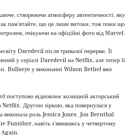
жаюче, створюючи атмосферу автентичності, яку
ак пам’ятайте, що це лише витоки, тож поки що
онтролем, очікуючи на офіційні фото від Marvel.
есвіту Daredevil після тривалої перерви. Її
ений у серіалі Daredevil на Netflix, але тепер її
і. Bullseye у виконанні Wilson Bethel вже
rvel поступово відновлює колишній акторський
 Netflix. Другою зіркою, яка повернулася у
ка виконала роль Jessica Jones. Jon Bernthal
The Punisher, навіть з’явившись у четвертому
 Again.