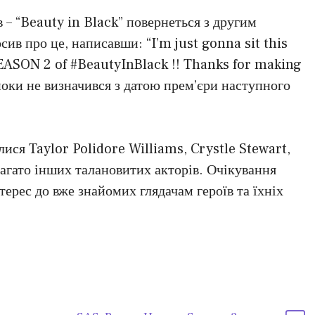
 – “Beauty in Black” повернеться з другим
сив про це, написавши: “I’m just gonna sit this
ASON 2 of #BeautyInBlack !! Thanks for making
оки не визначився з датою прем’єри наступного
лися Taylor Polidore Williams, Crystle Stewart,
агато інших талановитих акторів. Очікування
терес до вже знайомих глядачам героїв та їхніх