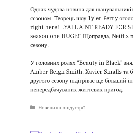
Однак чудова новина для шанувальників
сезоном. Творець шоу Tyler Perry оголо
right here!! .YALL AINT READY FOR SE
season one HUGE!” Щоправда, Netflix п
сезону.
У головних ролях “Beauty in Black” зня
Amber Reign Smith, Xavier Smalls та б
другого сезону підігріває ще більший ін
непередбачуваних життєвих пригод.
Категорії
Новини кіноіндустрії