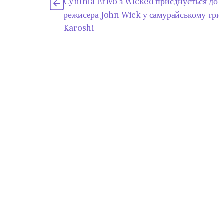
Cynthia Erivo з Wicked приєднується до
режисера John Wick у самурайському тр
Karoshi