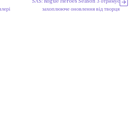
SAS: Rogue Heroes Season 3 отримує
илері
захоплююче оновлення від творця