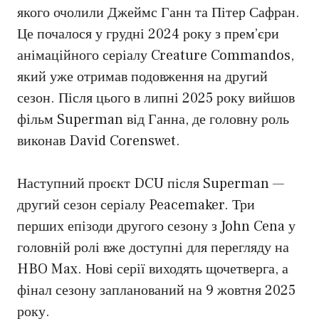
якого очолили Джеймс Ганн та Пітер Сафран.
Це почалося у грудні 2024 року з прем’єри
анімаційного серіалу Creature Commandos,
який уже отримав подовження на другий
сезон. Після цього в липні 2025 року вийшов
фільм Superman від Ганна, де головну роль
виконав David Corenswet.
Наступний проєкт DCU після Superman —
другий сезон серіалу Peacemaker. Три
перших епізоди другого сезону з John Cena у
головній ролі вже доступні для перегляду на
HBO Max. Нові серії виходять щочетверга, а
фінал сезону запланований на 9 жовтня 2025
року.