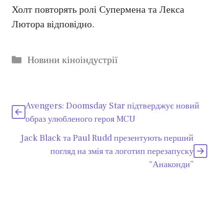
Холт повторять ролі Супермена та Лекса
Лютора відповідно.
Категорії
Новини кіноіндустрії
Avengers: Doomsday Star підтверджує новий
образ улюбленого героя MCU
Jack Black та Paul Rudd презентують перший
погляд на змія та логотип перезапуску
“Анаконди”