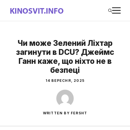
Перейти
М
до
вмісту
Чи може Зелений Ліхтар
загинути в DCU? Джеймс
Ганн каже, що ніхто не в
безпеці
14 ВЕРЕСНЯ, 2025
WRITTEN BY FERSHT