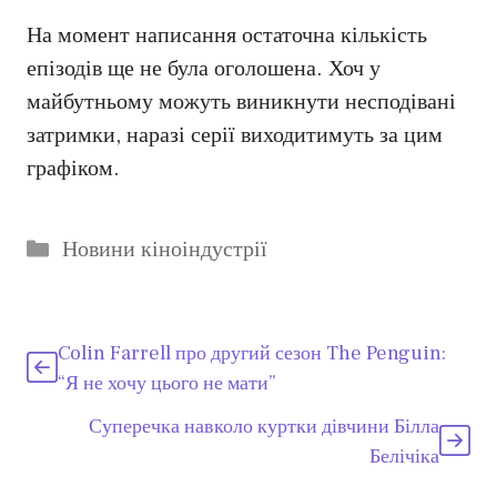
На момент написання остаточна кількість
епізодів ще не була оголошена. Хоч у
майбутньому можуть виникнути несподівані
затримки, наразі серії виходитимуть за цим
графіком.
Категорії
Новини кіноіндустрії
Colin Farrell про другий сезон The Penguin:
“Я не хочу цього не мати”
Суперечка навколо куртки дівчини Білла
Белічіка