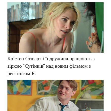
Крістен Стюарт і її дружина працюють з
зіркою “Сутінків” над новим фільмом з
рейтингом R