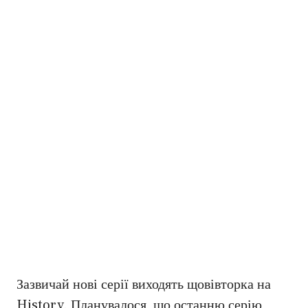
Зазвичай нові серії виходять щовівторка на
History. Планувалося, що останню серію