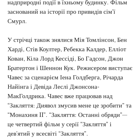
надприродні події в їхньому будинку. Фільм
заснований на історії про привидів сім’ї
Смурл.
У стрічці також знялися Мія Томлінсон, Бен
Харді, Стів Коултер, Ребекка Калдер, Елліот
Кован, Кіла Лорд Кессіді, Бо Гадсон, Джон
Братертон і Шеннон Кук. Режисером виступає
Чавес за сценарієм Іена Голдберга, Річарда
Найінга і Девіда Леслі Джонсона-
МакГолдрика. Чавес вже працював над
“Закляття: Диявол змусив мене це зробити” та
“Монахиня II”. “Закляття: Останні обряди”—
це четвертий фільм у серії “Закляття” і
дев’ятий у всесвіті “Закляття”.