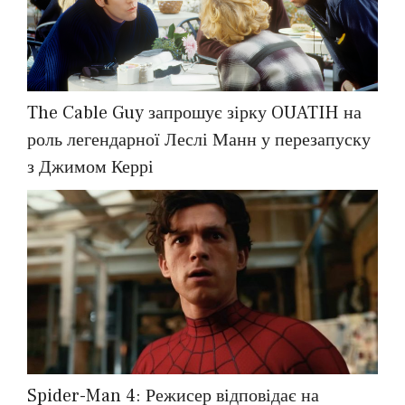
The Cable Guy запрошує зірку OUATIH на
роль легендарної Леслі Манн у перезапуску
з Джимом Керрі
Spider-Man 4: Режисер відповідає на