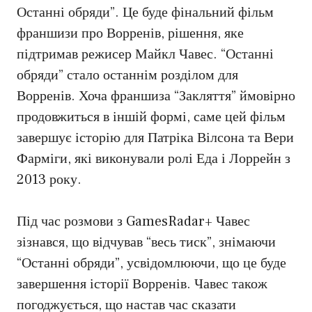
Останні обряди”. Це буде фінальний фільм
франшизи про Ворренів, рішення, яке
підтримав режисер Майкл Чавес. “Останні
обряди” стало останнім розділом для
Ворренів. Хоча франшиза “Закляття” ймовірно
продовжиться в іншій формі, саме цей фільм
завершує історію для Патріка Вілсона та Вери
Фарміги, які виконували ролі Еда і Лоррейн з
2013 року.
Під час розмови з GamesRadar+ Чавес
зізнався, що відчував “весь тиск”, знімаючи
“Останні обряди”, усвідомлюючи, що це буде
завершення історії Ворренів. Чавес також
погоджується, що настав час сказати