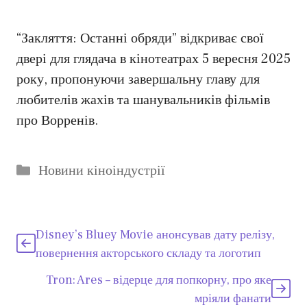
“Закляття: Останні обряди” відкриває свої
двері для глядача в кінотеатрах 5 вересня 2025
року, пропонуючи завершальну главу для
любителів жахів та шанувальників фільмів
про Ворренів.
Категорії
Новини кіноіндустрії
Disney’s Bluey Movie анонсував дату релізу,
повернення акторського складу та логотип
Tron: Ares – відерце для попкорну, про яке
мріяли фанати