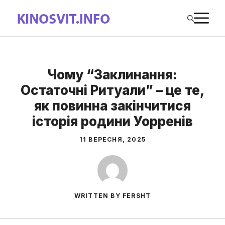
Перейти
М
до
вмісту
Чому “Заклинання:
Остаточні Ритуали” – це те,
як повинна закінчитися
історія родини Уорренів
11 ВЕРЕСНЯ, 2025
WRITTEN BY FERSHT