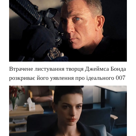
Втрачене листування творця Джеймса Бонда
розкриває його уявлення про ідеального 007