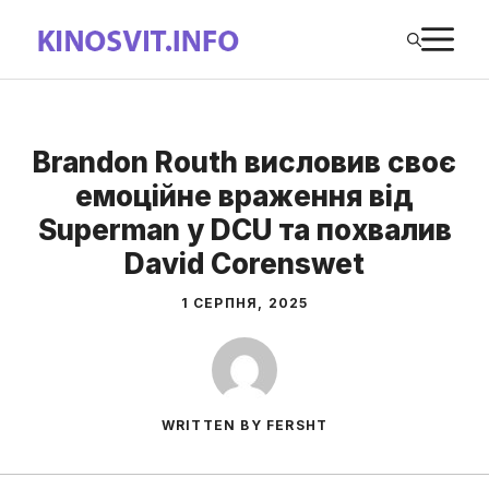
Перейти
М
до
вмісту
Brandon Routh висловив своє
емоційне враження від
Superman у DCU та похвалив
David Corenswet
1 СЕРПНЯ, 2025
WRITTEN BY FERSHT