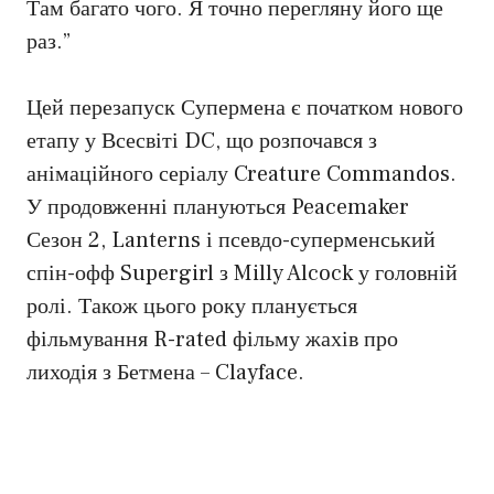
Там багато чого. Я точно перегляну його ще
раз.”
Цей перезапуск Супермена є початком нового
етапу у Всесвіті DC, що розпочався з
анімаційного серіалу Creature Commandos.
У продовженні плануються Peacemaker
Сезон 2, Lanterns і псевдо-суперменський
спін-офф Supergirl з Milly Alcock у головній
ролі. Також цього року планується
фільмування R-rated фільму жахів про
лиходія з Бетмена – Clayface.