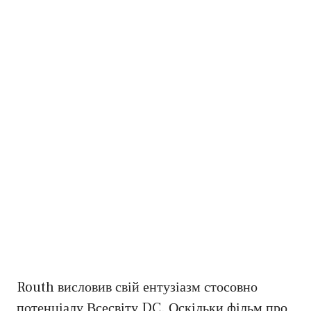
Routh висловив свій ентузіазм стосовно
потенціалу Всесвіту DC. Оскільки фільм про