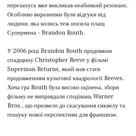
перезапуск вже викликав неабиякий резонанс.
Особливо виразними були відгуки від
людини, яка колись теж носила плащ
Супермена – Brandon Routh.
У 2006 році Brandon Routh продовжив
спадщину Christopher Reeve у фільмі
Superman Returns, який мав стати
продовженням культової квадрології Reeves.
Хоча гра Routh була високо оцінена, збори
фільму не виправдали сподівань Warner
Bros., що призвело до скасування сиквелу та
пошуку нової перспективи для франшизи.