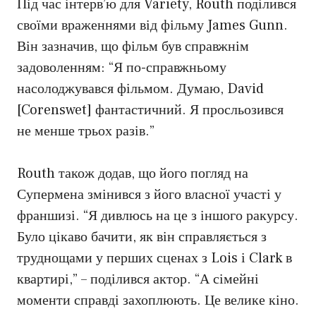
Під час інтерв’ю для Variety, Routh поділився
своїми враженнями від фільму James Gunn.
Він зазначив, що фільм був справжнім
задоволенням: “Я по-справжньому
насолоджувався фільмом. Думаю, David
[Corenswet] фантастичний. Я просльозився
не менше трьох разів.”
Routh також додав, що його погляд на
Супермена змінився з його власної участі у
франшизі. “Я дивлюсь на це з іншого ракурсу.
Було цікаво бачити, як він справляється з
труднощами у перших сценах з Lois і Clark в
квартирі,” – поділився актор. “А сімейні
моменти справді захоплюють. Це велике кіно.