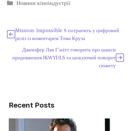
Категорії
Новини кіноіндустрії
Mission: Impossible 8 потрапить у цифровий
реліз із коментарем Тома Круза
Дженіфер Лав Г’юітт говорить про шанси
продовження IKWYDLS та шокуючий поворот
сюжету
Recent Posts