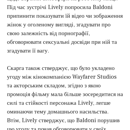
Під час зустрічі Lively попросила Baldoni
припинити показувати їй відео чи зображення
жінок у оголеному вигляді, згадувати про
свою залежність від порнографії,
обговорювати сексуальні досвіди при ній та
згадувати її вагу.
Скарга також стверджує, що було укладено
угоду між кінокомпанією Wayfarer Studios
та акторським складом, згідно з якою
промоція фільму мала більше зосередитися на
силі та стійкості персонажа Lively, легше
оминаючи тему домашнього насильства.
Втім, Lively стверджує, що Baldoni порушив
цю угоду та почав обговорювати у своїх