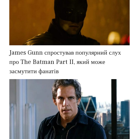
James Gunn спростував популярний слух
про The Batman Part II, який може
засмутити фанатів