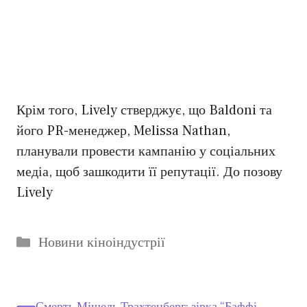
Крім того, Lively стверджує, що Baldoni та
його PR-менеджер, Melissa Nathan,
планували провести кампанію у соціальних
медіа, щоб зашкодити її репутації. До позову
Lively
Категорії
Новини кіноіндустрії
Смерть Мішель Трахтенберг: зірка “Баффі –