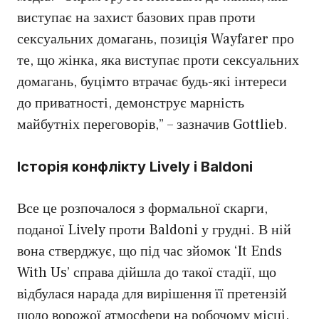
виступає на захист базових прав проти
сексуальних домагань, позиція Wayfarer про
те, що жінка, яка виступає проти сексуальних
домагань, буцімто втрачає будь-які інтереси
до приватності, демонструє марність
майбутніх переговорів,” – зазначив Gottlieb.
Історія конфлікту Lively і Baldoni
Все це розпочалося з формальної скарги,
поданої Lively проти Baldoni у грудні. В ній
вона стверджує, що під час зйомок ‘It Ends
With Us’ справа дійшла до такої стадії, що
відбулася нарада для вирішення її претензій
щодо ворожої атмосфери на робочому місці.