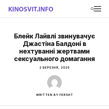
Перейти
М
до
вмісту
Блейк Лайвлі звинувачує
Джастіна Балдоні в
нехтуванні жертвами
сексуального домагання
2 БЕРЕЗНЯ, 2025
WRITTEN BY FERSHT