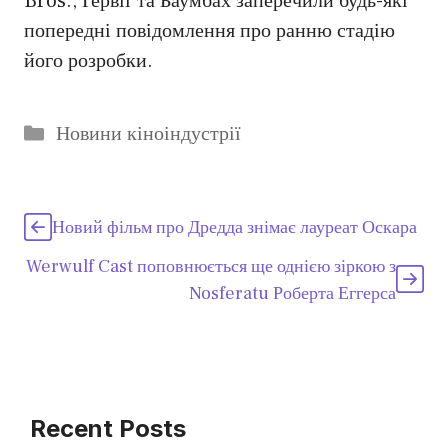
Bros., Ґервіґ та Баумбах заперечили будь-які
попередні повідомлення про ранню стадію
його розробки.
Категорії
Новини кіноіндустрії
Новий фільм про Дредда знімає лауреат Оскара
Werwulf Cast поповнюється ще однією зіркою з
Nosferatu Роберта Еггерса
Recent Posts