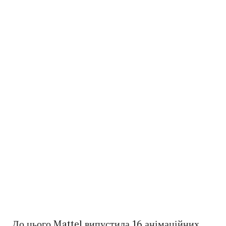
До цього Mattel випустила 16 анімаційних