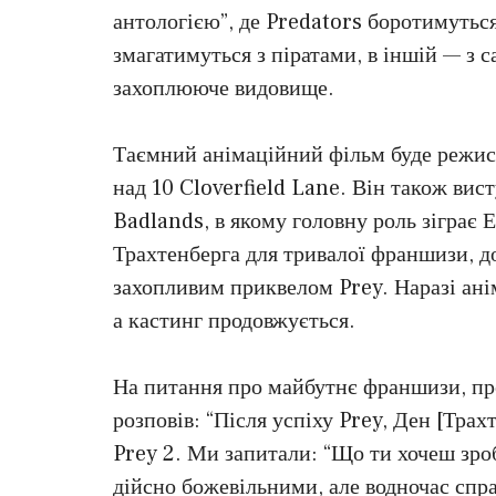
антологією”, де Predators боротимуться
змагатимуться з піратами, в іншій — з 
захоплююче видовище.
Таємний анімаційний фільм буде режис
над 10 Cloverfield Lane. Він також вис
Badlands, в якому головну роль зіграє
Трахтенберга для тривалої франшизи, до 
захопливим приквелом Prey. Наразі ані
а кастинг продовжується.
На питання про майбутнє франшизи, пр
розповів: “Після успіху Prey, Ден [Трах
Prey 2. Ми запитали: “Що ти хочеш зроби
дійсно божевільними, але водночас спра