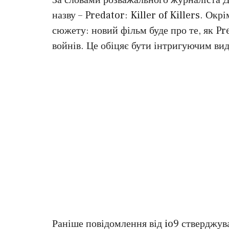
назву – Predator: Killer of Killers. Окр
сюжету: новий фільм буде про те, як Pr
войнів. Це обіцяє бути інтригуючим ви
Раніше повідомлення від io9 стверджув