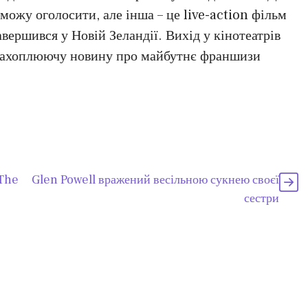
можу оголосити, але інша – це live-action фільм
вершився у Новій Зеландії. Вихід у кінотеатрів
 захоплюючу новину про майбутнє франшизи
 The
Glen Powell вражений весільною сукнею своєї
сестри