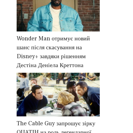
Wonder Man отримує новий
шанс після скасування на
Disney+ завдяки рішенням
Дестіна Деніела Креттона
The Cable Guy запрошує зірку
OUATIH на роль легендарної