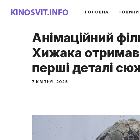
Перейти
ГОЛОВНА
НОВИНИ
до
вмісту
Анімаційний філ
Хижака отримав 
перші деталі сю
7 КВІТНЯ, 2025