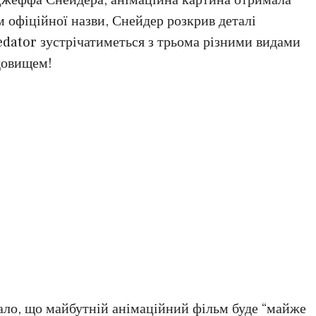
ім офіційної назви, Снейдер розкрив деталі
edator зустрічатиметься з трьома різними видами
довищем!
ало, що майбутній анімаційний фільм буде “майже