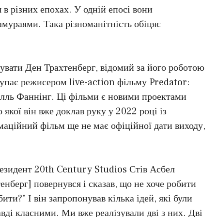
 в різних епохах. У одній епосі вони
самураями. Така різноманітність обіцяє
увати Ден Трахтенберг, відомий за його роботою
тупає режисером live-action фільму Predator:
 Елль Фаннінг. Ці фільми є новими проектами
якої він вже доклав руку у 2022 році із
маційний фільм ще не має офіційної дати виходу,
езидент 20th Century Studios Стів Асбел
тенберг] повернувся і сказав, що не хоче робити
ти?” І він запропонував кілька ідей, які були
вді класними. Ми вже реалізували дві з них. Дві