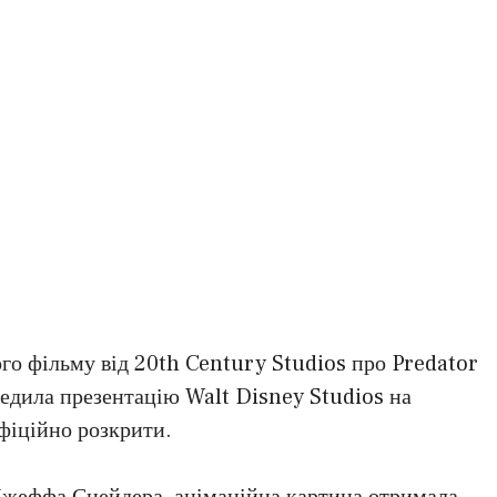
го фільму від 20th Century Studios про Predator
едила презентацію Walt Disney Studios на
фіційно розкрити.
Джеффа Снейдера, анімаційна картина отримала