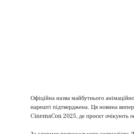
Офіційна назва майбутнього анімаційно
нарешті підтверджена. Ця новина випер
CinemaCon 2025, де проєкт очікують о
За словами розважального журналіста 