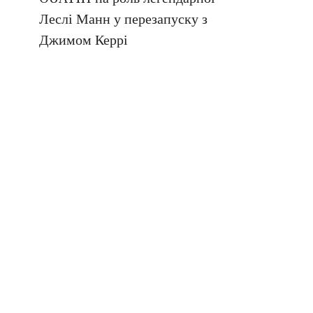
Леслі Манн у перезапуску з
Джимом Керрі