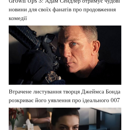
Grown Ups 3: Адам Сендлер отримує чудові
новини для своїх фанатів про продовження
комедії
Втрачене листування творця Джеймса Бонда
розкриває його уявлення про ідеального 007