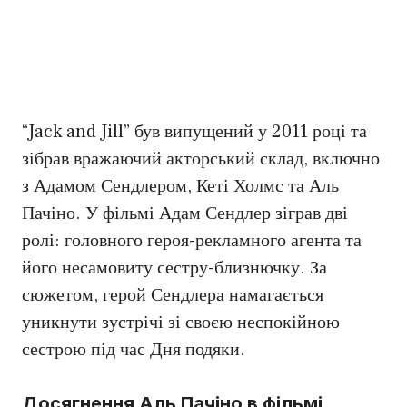
“Jack and Jill” був випущений у 2011 році та
зібрав вражаючий акторський склад, включно
з Адамом Сендлером, Кеті Холмс та Аль
Пачіно. У фільмі Адам Сендлер зіграв дві
ролі: головного героя-рекламного агента та
його несамовиту сестру-близнючку. За
сюжетом, герой Сендлера намагається
уникнути зустрічі зі своєю неспокійною
сестрою під час Дня подяки.
Досягнення Аль Пачіно в фільмі