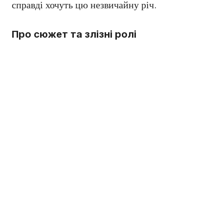
справді хочуть цю незвичайну річ.
Про сюжет та злізні ролі