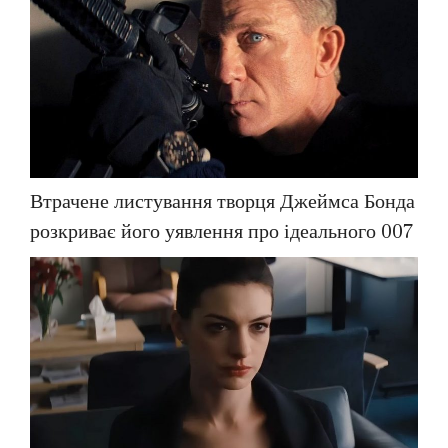
Втрачене листування творця Джеймса Бонда
розкриває його уявлення про ідеального 007