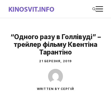
Перейти
М
до
вмісту
“Одного разу в Голлівуді” –
трейлер фільму Квентіна
Тарантіно
21 БЕРЕЗНЯ, 2019
WRITTEN BY СЕРГІЙ