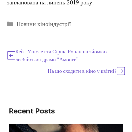
запланована на липень 2019 року.
Категорії
Новини кіноіндустрії
Кейт Уінслет та Сірша Ронан на зйомках
лесбійської драми “Амоніт”
На що сходити в кіно у квітні?
Recent Posts