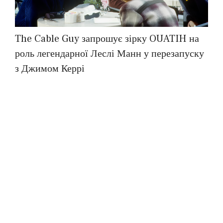
The Cable Guy запрошує зірку OUATIH на
роль легендарної Леслі Манн у перезапуску
з Джимом Керрі