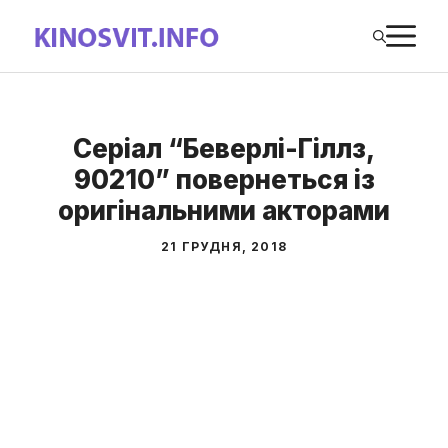
Перейти
М
до
вмісту
Серіал “Беверлі-Гіллз,
90210” повернеться із
оригінальними акторами
21 ГРУДНЯ, 2018