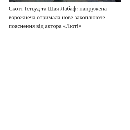
Скотт Іствуд та Шая Лабаф: напружена
ворожнеча отримала нове захоплююче
пояснення від актора «Люті»