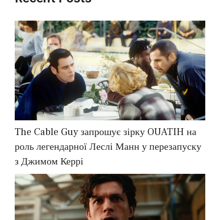
The Cable Guy запрошує зірку OUATIH на
роль легендарної Леслі Манн у перезапуску
з Джимом Керрі