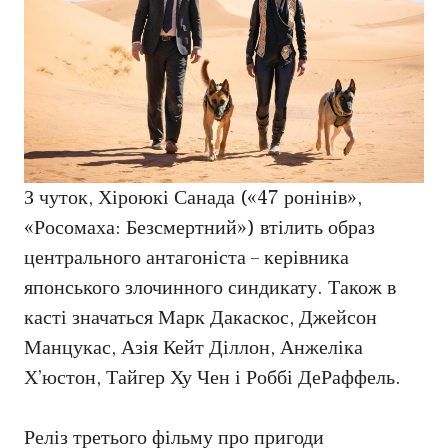
З чуток, Хіроюкі Санада («47 ронінів»,
«Росомаха: Безсмертний») втілить образ
центрального антагоніста – керівника
японського злочинного синдикату. Також в
касті значаться Марк Дакаскос, Джейсон
Манцукас, Азія Кейт Діллон, Анжеліка
Х’юстон, Тайгер Ху Чен і Роббі ДеРаффель.
Реліз третього фільму про пригоди