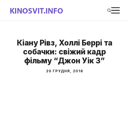
Перейти
М
до
вмісту
Кіану Рівз, Холлі Беррі та
собачки: свіжий кадр
фільму “Джон Уік 3”
20 ГРУДНЯ, 2018