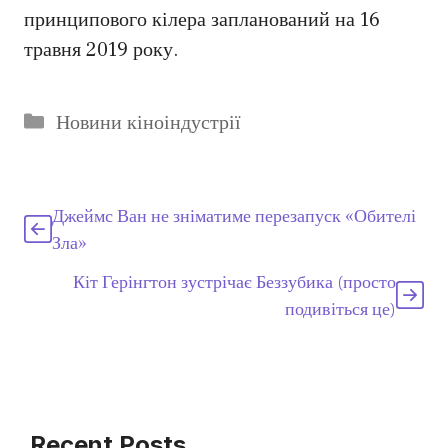
принципового кілера запланований на 16
травня 2019 року.
Категорії
Новини кіноіндустрії
Джеймс Ван не зніматиме перезапуск «Обителі
Зла»
Кіт Герінгтон зустрічає Беззубика (просто
подивіться це)
Recent Posts