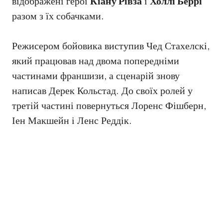
відображені герої
Кіану Рівза
і
Холлі Беррі
разом з їх собачками.
Режисером бойовика виступив Чед Стахелскі,
який працював над двома попередніми
частинами франшизи, а сценарій знову
написав Дерек Кольстад. До своїх ролей у
третій частині повернуться Лоренс Фішберн,
Іен Макшейн і Ленс Реддік.