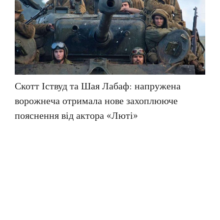
Скотт Іствуд та Шая Лабаф: напружена
ворожнеча отримала нове захоплююче
пояснення від актора «Люті»