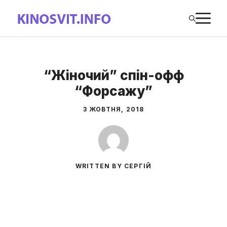
Перейти
М
до
вмісту
“Жіночий” спін-офф
“Форсажу”
3 ЖОВТНЯ, 2018
WRITTEN BY СЕРГІЙ