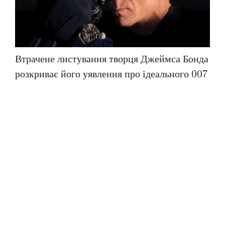
Втрачене листування творця Джеймса Бонда
розкриває його уявлення про ідеального 007