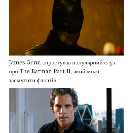
James Gunn спростував популярний слух
про The Batman Part II, який може
засмутити фанатів